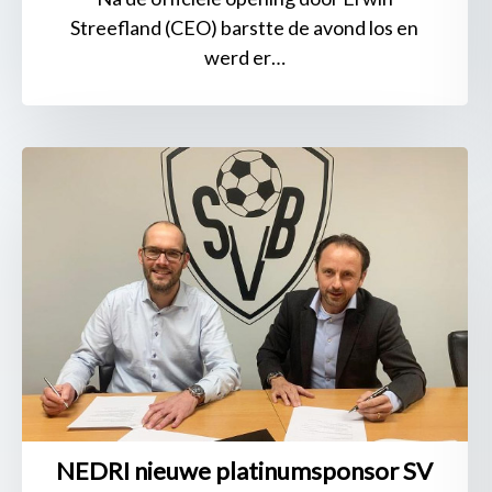
Streefland (CEO) barstte de avond los en
werd er…
NEDRI
nieuwe
platinumsponsor
SV
Blerick
NEDRI nieuwe platinumsponsor SV