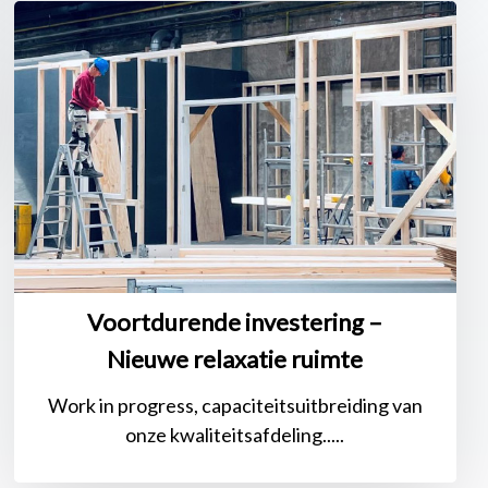
Voortdurende
investering
–
Nieuwe
relaxatie
ruimte
Voortdurende investering –
Nieuwe relaxatie ruimte
Work in progress, capaciteitsuitbreiding van
onze kwaliteitsafdeling.....