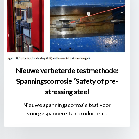
Spanningscorrosie
“Safety
of
pre-
stressing
steel
Nieuwe verbeterde testmethode:
Spanningscorrosie “Safety of pre-
stressing steel
Nieuwe spanningscorrosie test voor
voorgespannen staalproducten...