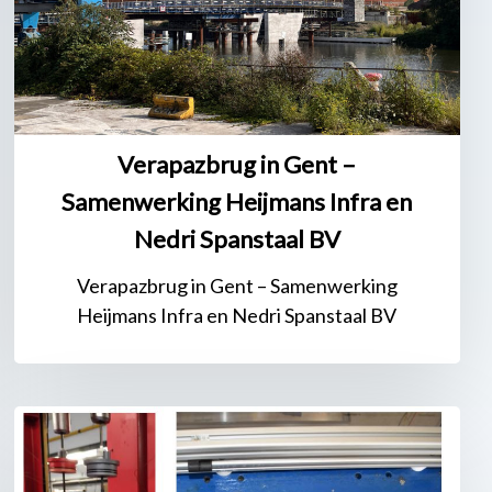
Infra
en
Nedri
Spanstaal
BV
Verapazbrug in Gent –
Samenwerking Heijmans Infra en
Nedri Spanstaal BV
Verapazbrug in Gent – Samenwerking
Heijmans Infra en Nedri Spanstaal BV
Nieuwe
verbeterde
testmethode: