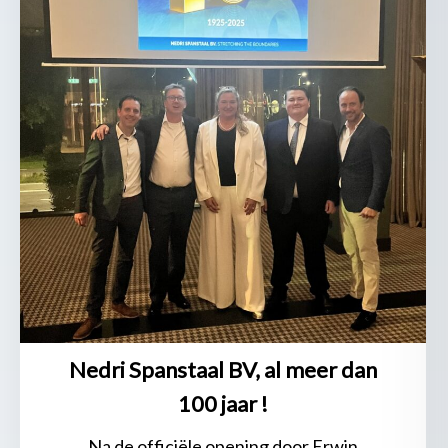
100
jaar
!
Nedri Spanstaal BV, al meer dan
100 jaar !
Na de officiële opening door Erwin