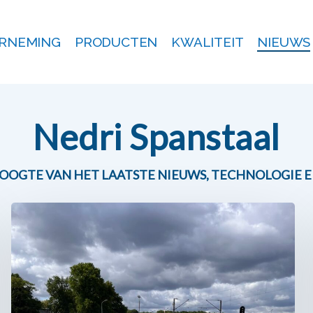
RNEMING
PRODUCTEN
KWALITEIT
NIEUWS
Nedri Spanstaal
HOOGTE VAN HET LAATSTE NIEUWS, TECHNOLOGIE 
Van
staalstreng
tot
brugdek:
Nedri
Spanstaal