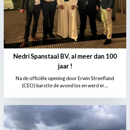
Nedri Spanstaal BV, al meer dan 100
jaar !
Na de officiële opening door Erwin Streefland
(CEO) barstte de avond los en werd er…
Van
staalstreng
tot