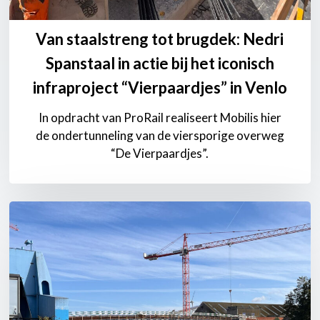
Van staalstreng tot brugdek: Nedri
Spanstaal in actie bij het iconisch
infraproject “Vierpaardjes” in Venlo
In opdracht van ProRail realiseert Mobilis hier
de ondertunneling van de viersporige overweg
“De Vierpaardjes”.
Verapazbrug
in
Gent
–
Samenwerking
Heijmans
Infra