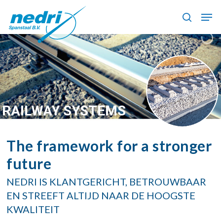
Skip
Men
to
search
main
content
RAILWAY SYSTEMS
The framework for a stronger
future
NEDRI IS KLANTGERICHT, BETROUWBAAR
EN STREEFT ALTIJD NAAR DE HOOGSTE
KWALITEIT