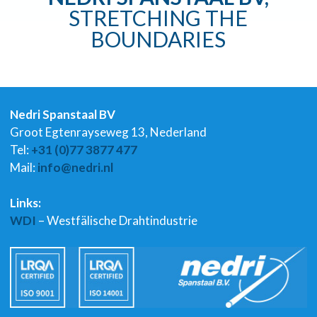
STRETCHING THE
BOUNDARIES
Nedri Spanstaal BV
Groot Egtenrayseweg 13, Nederland
Tel:
+31 (0)77 3877 477
Mail:
info@nedri.nl
Links:
WDI
– Westfälische Drahtindustrie