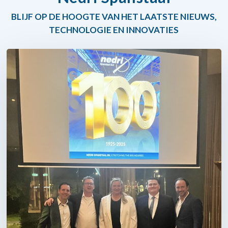
BLIJF OP DE HOOGTE VAN HET LAATSTE NIEUWS,
TECHNOLOGIE EN INNOVATIES
Nedri
Spanstaal
BV,
al
meer
dan
100
jaar
!