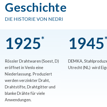
Geschichte
DIE HISTORIE VON NEDRI
1
9
2
5
1
9
4
5
*
Rössler Drahtwaren (Soest, D)
DEMKA, Stahlproduze
eröffnet in Venlo eine
Utrecht (NL) wird Ei
Niederlassung. Produziert
werden verzinkter Draht,
Drahtstifte, Drahtgitter und
blanke Drähte für viele
Anwendungen.