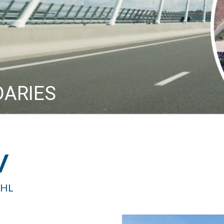
DARIES
V
AHL