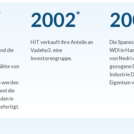
2
0
0
2
2
0
*
*
HIT verkauft ihre Anteile an
Die Spanns
nd die
Vadeho3, eine
WDI in Ha
Investorengruppe.
von Nedri 
ähte von
gezogene 
Industrie 
n werden
Eigentum 
und die
den in
fertigt.