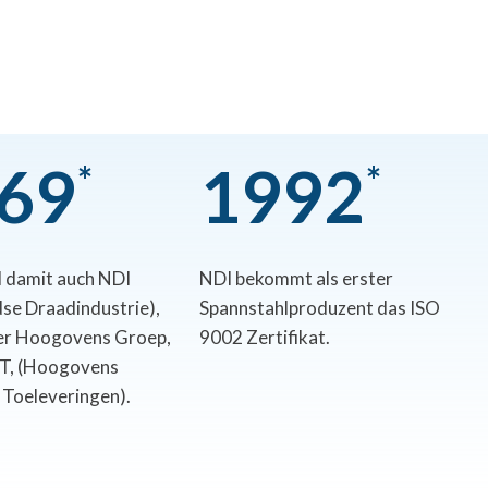
6
9
1
9
9
2
*
*
 damit auch NDI
NDI bekommt als erster
se Draadindustrie),
Spannstahlproduzent das ISO
der Hoogovens Groep,
9002 Zertifikat.
IT, (Hoogovens
e Toeleveringen).