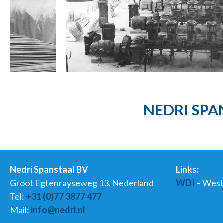
NEDRI SPA
Nedri Spanstaal BV
Links:
Groot Egtenrayseweg 13, Nederland
WDI
– West
Tel:
+31 (0)77 3877 477
Mail:
info@nedri.nl