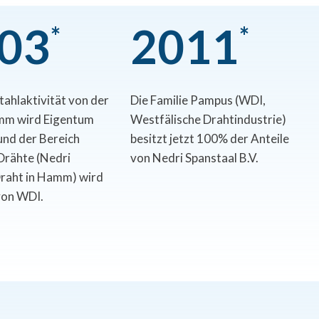
0
3
2
0
1
1
*
*
tahlaktivität von der
Die Familie Pampus (WDI,
mm wird Eigentum
Westfälische Drahtindustrie)
und der Bereich
besitzt jetzt 100% der Anteile
Drähte (Nedri
von Nedri Spanstaal B.V.
Draht in Hamm) wird
von WDI.