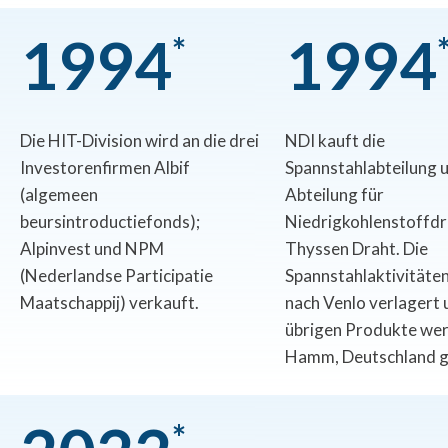
1
9
9
4
1
9
9
4
*
Die HIT-Division wird an die drei
NDI kauft die
Investorenfirmen Albif
Spannstahlabteilung u
(algemeen
Abteilung für
beursintroductiefonds);
Niedrigkohlenstoffdr
Alpinvest und NPM
Thyssen Draht. Die
(Nederlandse Participatie
Spannstahlaktivitäte
Maatschappij) verkauft.
nach Venlo verlagert 
übrigen Produkte wer
Hamm, Deutschland ge
*