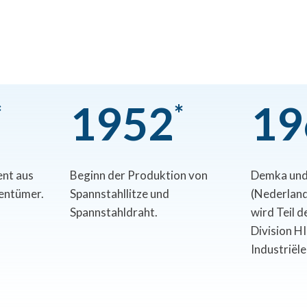
1
9
5
2
1
9
*
*
nt aus
Beginn der Produktion von
Demka und
gentümer.
Spannstahllitze und
(Nederland
Spannstahldraht.
wird Teil 
Division H
Industriël