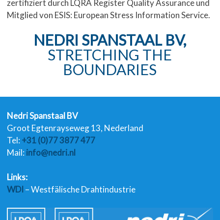
zertifiziert
durch LQRA Register Quality Assurance
und
Mitglied von
ESIS: European Stress Information Service.
NEDRI SPANSTAAL BV,
STRETCHING THE
BOUNDARIES
Nedri Spanstaal BV
Groot Egtenrayseweg 13, Nederland
Tel:
+31 (0)77 3877 477
Mail:
info@nedri.nl
Links:
WDI
– Westfälische Drahtindustrie