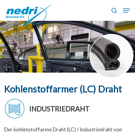
Skip
Men
to
search
main
content
Kohlenstoffarmer (LC) Draht
INDUSTRIEDRAHT
Der kohlenstoffarme Draht (LC) / Industriedraht von